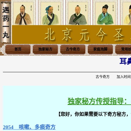
首页
独家秘方
古今奇方
家庭泡脚
常用
耳
古今奇方 加入时间：20
独家秘方传授指导：0398
【您好，你如果需要以下奇方秘方，
2054 咳嗽、多痰奇方