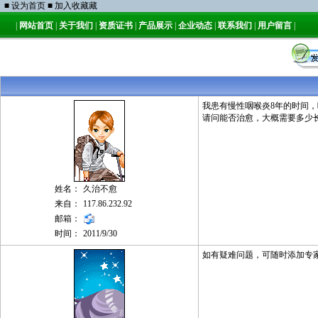
■
设为首页
■
加入收藏藏
|
网站首页
|
关于我们
|
资质证书
|
产品展示
|
企业动态
|
联系我们
|
用户留言
|
我患有慢性咽喉炎8年的时间
请问能否治愈，大概需要多少
姓名：
久治不愈
来自：
117.86.232.92
邮箱：
时间：
2011/9/30
如有疑难问题，可随时添加专家 Q